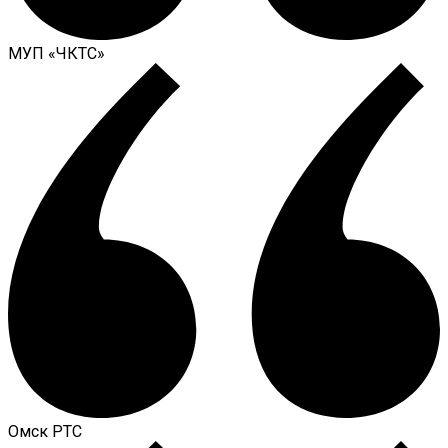
МУП «ЧКТС»
Омск РТС