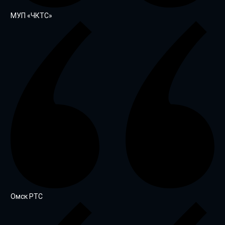
МУП «ЧКТС»
Омск РТС