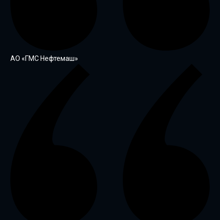
АО «ГМС Нефтемаш»