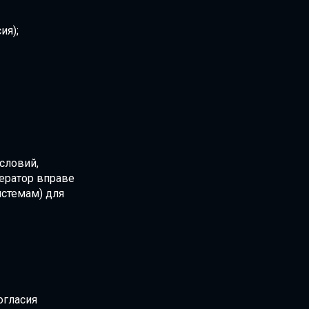
ия);
словий,
ератор вправе
истемам) для
огласия