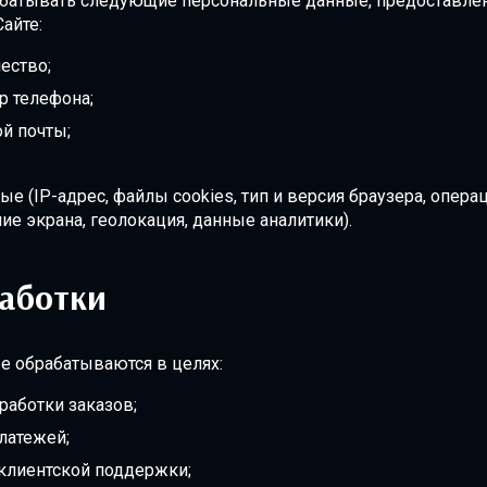
батывать следующие персональные данные, предоставле
айте:
ество;
р телефона;
й почты;
ые (IP-адрес, файлы cookies, тип и версия браузера, опера
ие экрана, геолокация, данные аналитики).
аботки
 обрабатываются в целях:
работки заказов;
латежей;
клиентской поддержки;