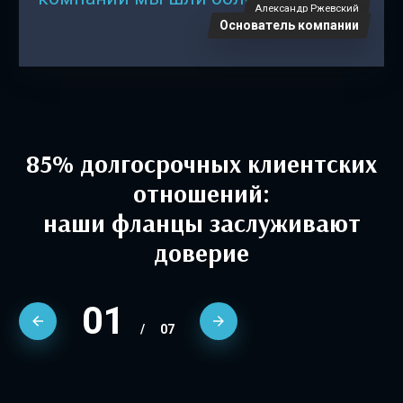
Александр Ржевский
Основатель компании
85% долгосрочных клиентских
отношений:
наши фланцы заслуживают
доверие
01
/
07
АО «ГМС Нефтемаш»
МУП «ЧКТС»
Омск РТС
Кемеровская теплосетевая компания
АО «Тепловые сети»
АО «ПКС»
AО «БашИнвест»