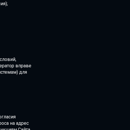
ия);
словий,
ератор вправе
истемам) для
огласия
оса на адрес
ункциям Сайта.