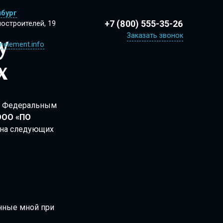
нбург
+7 (800) 555-35-26
ностроителей, 19
Заказать звонок
element.info
х
 с Федеральным
ООО «ПО
 на следующих
нные мной при